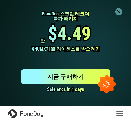
FoneDog 스크린 레코더
FoneDog 스크린 레코더
특가 패키지
특가 패키지
$4.49
$4.49
만
만
XNUMX개월 라이센스를 받으려면
XNUMX개월 라이센스를 받으려면
지금 구매하기
Sale ends in 1 days
Sale ends in 1 days
FoneDog
전
환
탐
색