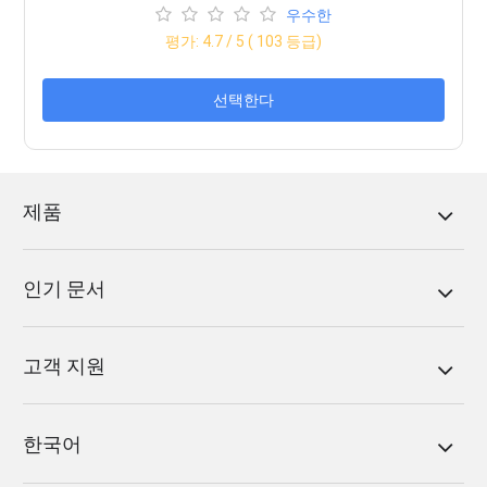
우수한
평가:
4.7
/ 5 (
103
등급)
선택한다
제품
인기 문서
고객 지원
한국어