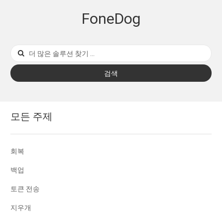
FoneDog
검색
모든 주제
회복
백업
토큰 전송
지우개