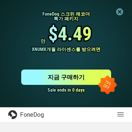
FoneDog 스크린 레코더
FoneDog 스크린 레코더
특가 패키지
특가 패키지
$4.49
$4.49
만
만
XNUMX개월 라이센스를 받으려면
XNUMX개월 라이센스를 받으려면
지금 구매하기
Sale ends in 0 days
Sale ends in 0 days
FoneDog
전
환
탐
색