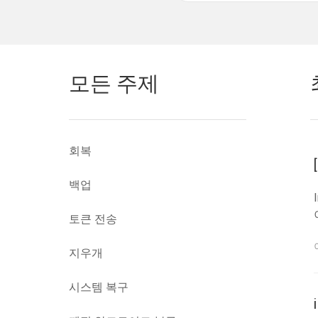
모든 주제
회복
백업
토큰 전송
지우개
시스템 복구