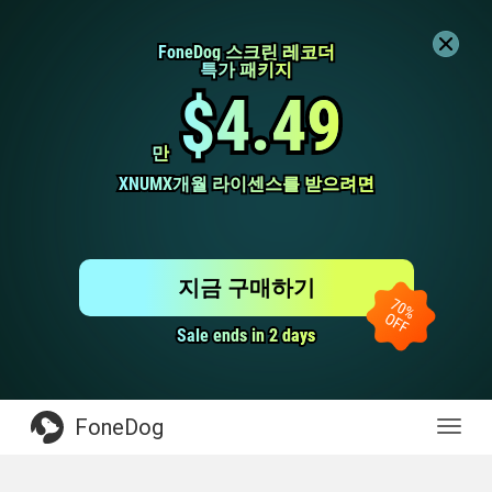
FoneDog 스크린 레코더
FoneDog 스크린 레코더
특가 패키지
특가 패키지
$4.49
$4.49
만
만
XNUMX개월 라이센스를 받으려면
XNUMX개월 라이센스를 받으려면
지금 구매하기
Sale ends in 2 days
Sale ends in 2 days
FoneDog
전
환
탐
색