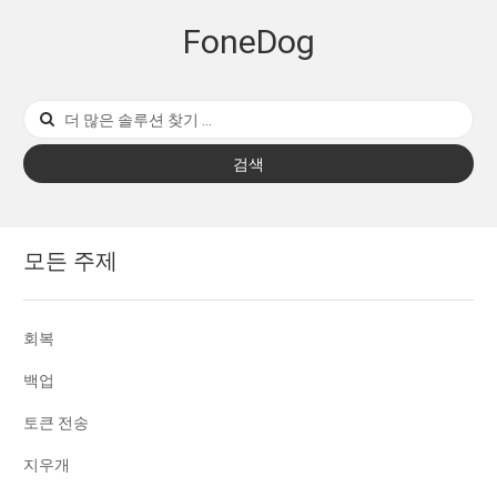
FoneDog
검색
모든 주제
회복
백업
토큰 전송
지우개