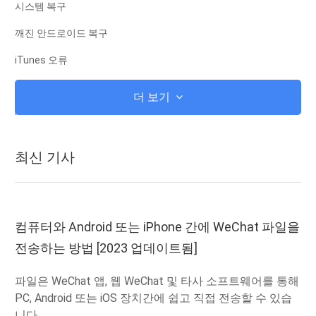
시스템 복구
깨진 안드로이드 복구
iTunes 오류
iCloud에
더 보기
iTunes
뿌리
최신 기사
iOS 복구 모드
안드로이드 복구 모드
안드로이드 ROM
컴퓨터와 Android 또는 iPhone 간에 WeChat 파일을
전송하는 방법 [2023 업데이트됨]
탈옥
업그레이드
파일은 WeChat 앱, 웹 WeChat 및 타사 소프트웨어를 통해
PC, Android 또는 iOS 장치간에 쉽고 직접 전송할 수 있습
겨울 왕국
니다.