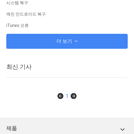
시스템 복구
깨진 안드로이드 복구
iTunes 오류
iCloud에
더 보기
iTunes
뿌리
최신 기사
iOS 복구 모드
안드로이드 복구 모드
안드로이드 ROM
1
탈옥
업그레이드
제품
겨울 왕국