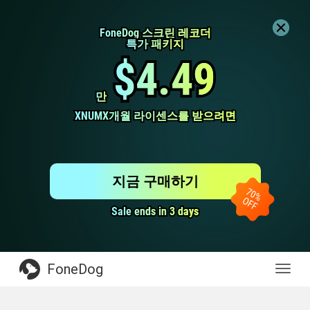
FoneDog 스크린 레코더
FoneDog 스크린 레코더
특가 패키지
특가 패키지
$4.49
$4.49
만
만
XNUMX개월 라이센스를 받으려면
XNUMX개월 라이센스를 받으려면
지금 구매하기
Sale ends in 3 days
Sale ends in 3 days
FoneDog
전
환
탐
색