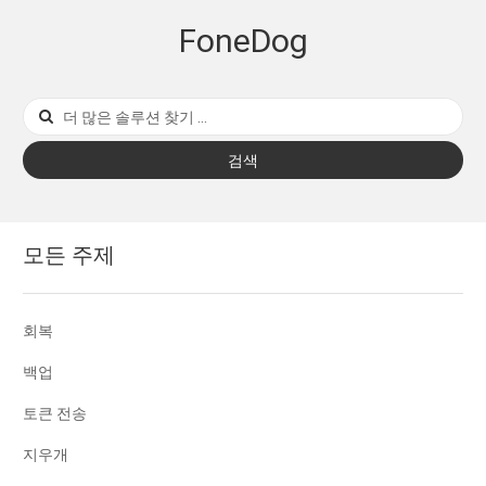
FoneDog
검색
모든 주제
회복
백업
토큰 전송
지우개