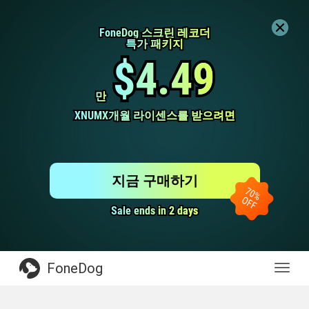
FoneDog 스크린 레코더
FoneDog 스크린 레코더
특가 패키지
특가 패키지
$4.49
$4.49
만
만
XNUMX개월 라이센스를 받으려면
XNUMX개월 라이센스를 받으려면
지금 구매하기
Sale ends in 2 days
Sale ends in 2 days
FoneDog
전
환
탐
색