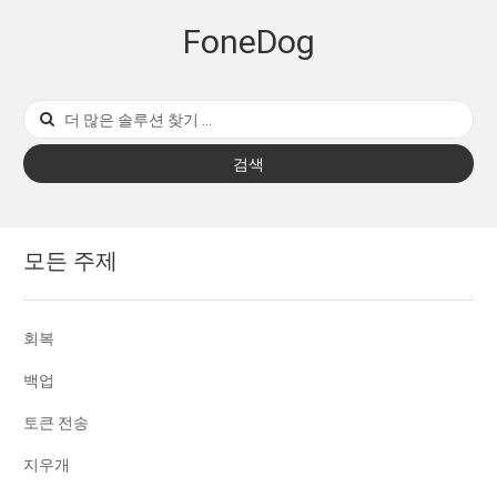
FoneDog
검색
모든 주제
회복
백업
토큰 전송
지우개