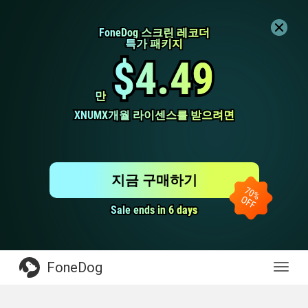
FoneDog 스크린 레코더
FoneDog 스크린 레코더
특가 패키지
특가 패키지
$4.49
$4.49
만
만
XNUMX개월 라이센스를 받으려면
XNUMX개월 라이센스를 받으려면
지금 구매하기
Sale ends in 6 days
Sale ends in 6 days
FoneDog
전
환
탐
색