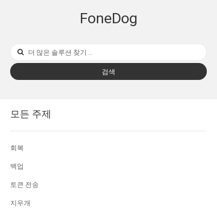
FoneDog
검색
모든 주제
회복
백업
토큰 전송
지우개