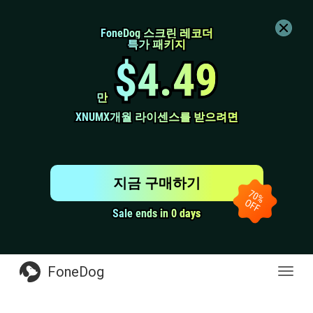
FoneDog 스크린 레코더
FoneDog 스크린 레코더
특가 패키지
특가 패키지
$4.49
$4.49
만
만
XNUMX개월 라이센스를 받으려면
XNUMX개월 라이센스를 받으려면
지금 구매하기
Sale ends in 0 days
Sale ends in 0 days
FoneDog
전
환
탐
색