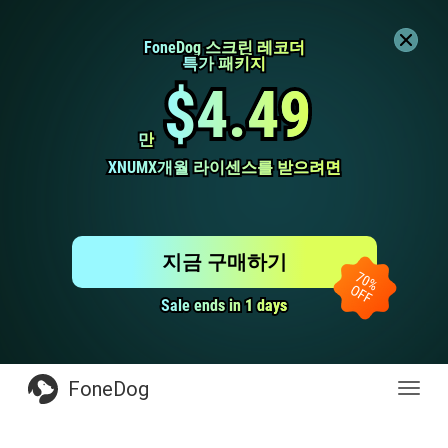
FoneDog 스크린 레코더
FoneDog 스크린 레코더
특가 패키지
특가 패키지
$4.49
$4.49
만
만
XNUMX개월 라이센스를 받으려면
XNUMX개월 라이센스를 받으려면
지금 구매하기
Sale ends in 1 days
Sale ends in 1 days
FoneDog
전
환
탐
색