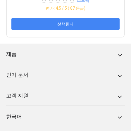
우수한
평가:
4.5
/ 5 (
87
등급)
선택한다
제품
인기 문서
고객 지원
한국어