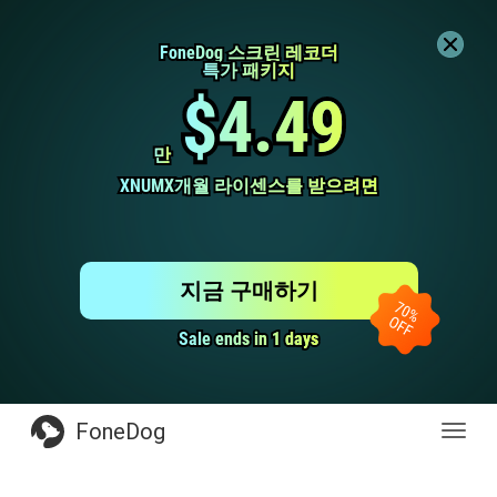
FoneDog 스크린 레코더
FoneDog 스크린 레코더
특가 패키지
특가 패키지
$4.49
$4.49
만
만
XNUMX개월 라이센스를 받으려면
XNUMX개월 라이센스를 받으려면
지금 구매하기
Sale ends in 1 days
Sale ends in 1 days
FoneDog
전
환
탐
색