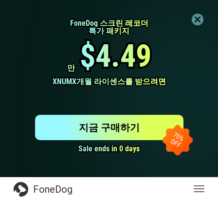
FoneDog 스크린 레코더
FoneDog 스크린 레코더
특가 패키지
특가 패키지
$4.49
$4.49
만
만
XNUMX개월 라이센스를 받으려면
XNUMX개월 라이센스를 받으려면
지금 구매하기
Sale ends in 0 days
Sale ends in 0 days
FoneDog
전
환
탐
색