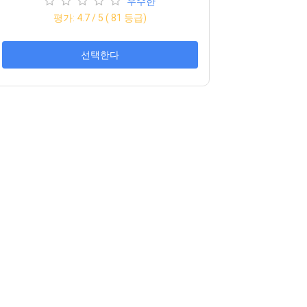
우수한
평가:
4.7
/ 5 (
81
등급)
선택한다