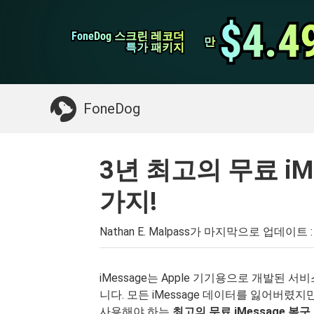
WhatsApp 전송
$4.4
$4.4
FoneDog 스크린 레코더
FoneDog 스크린 레코더
iPhone 클리너
만
만
특가 패키지
특가 패키지
필요한 것 :
Mac 정리
>>
삭제 된 데이터 복
FoneDog
3년 최고의 무료 iMe
가지!
Nathan E. Malpass가 마지막으로 업데이트 
iMessage는 Apple 기기용으로 개발된 
니다. 모든 iMessage 데이터를 잃어버렸
사용해야 하는
최고의 무료 iMessage 복구