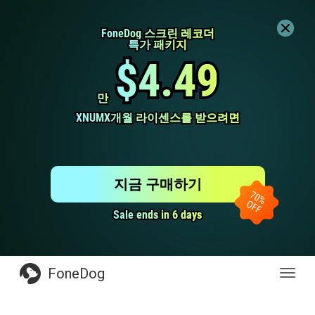
FoneDog 스크린 레코더
FoneDog 스크린 레코더
특가 패키지
특가 패키지
$4.49
$4.49
만
만
XNUMX개월 라이센스를 받으려면
XNUMX개월 라이센스를 받으려면
지금 구매하기
Sale ends in 6 days
Sale ends in 6 days
FoneDog
전
환
탐
색