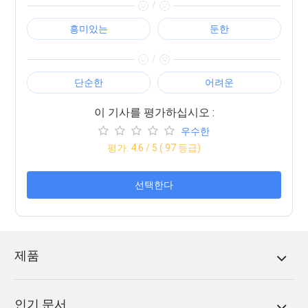
/
흥미있는
둔한
/
단순한
어려운
이 기사를 평가하십시오 :
우수한
평가:
4.6
/ 5 (
97
등급)
선택한다
제품
인기 문서