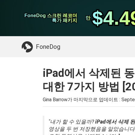
WhatsApp 전송
$4.4
$4.4
FoneDog 스크린 레코더
FoneDog 스크린 레코더
iPhone 클리너
만
만
특가 패키지
특가 패키지
필요한 것 :
Mac 정리
>>
삭제 된 데이터 복
FoneDog
iPad에서 삭제된
대한 7가지 방법 [20
Gina Barrow가 마지막으로 업데이트 :
Septe
"내가 할 수 있을까?
iPad에서 삭제 
영상을 두 번 저장했음을 알았습니다.