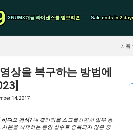
비디오 컨버터
9
9
스크린 레코더
XNUMX개월 라이센스를 받으려면
XNUMX개월 라이센스를 받으려면
Sale ends in 2 day
Sale ends in 2 day
구
>>
아이폰 백업
>>
제품
 동영상을 복구하는 방법에
23]
mber 14, 2017
된 비디오 검색
?
내 갤러리를 스크롤하면서 일부 동
 사본을 삭제하는 동안 실수로 중복되지 않은 중