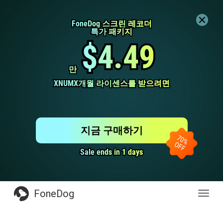
FoneDog 스크린 레코더
FoneDog 스크린 레코더
특가 패키지
특가 패키지
$4.49
$4.49
만
만
XNUMX개월 라이센스를 받으려면
XNUMX개월 라이센스를 받으려면
지금 구매하기
Sale ends in 1 days
Sale ends in 1 days
FoneDog
전
환
탐
색