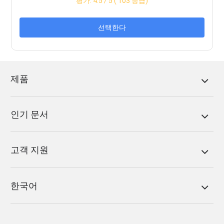
평가:
4.5
/ 5 (
103
등급)
선택한다
제품
인기 문서
고객 지원
한국어