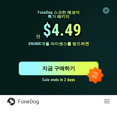
FoneDog 스크린 레코더
FoneDog 스크린 레코더
특가 패키지
특가 패키지
$4.49
$4.49
만
만
XNUMX개월 라이센스를 받으려면
XNUMX개월 라이센스를 받으려면
지금 구매하기
Sale ends in 2 days
Sale ends in 2 days
FoneDog
전
환
탐
색