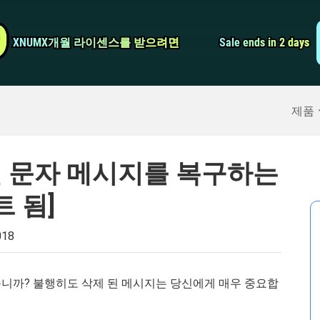
비디오 컨버터
9
9
XNUMX개월 라이센스를 받으려면
XNUMX개월 라이센스를 받으려면
Sale ends in 2 days
Sale ends in 2 days
스크린 레코더
구
>>
아이폰 백업
>>
제품
 된 문자 메시지를 복구하는
트 됨]
018
했습니까? 불행히도 삭제 된 메시지는 당신에게 매우 중요합