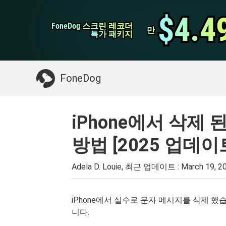
WhatsApp 전송
$4.4
$4.4
FoneDog 스크린 레코더
FoneDog 스크린 레코더
iPhone 클리너
만
만
특가 패키지
특가 패키지
필요한 것 :
Mac 정리
>>
삭제 된 데이터 복
FoneDog
iPhone에서 삭제
방법 [2025 업데이
Adela D. Louie, 최근 업데이트 :
March 19, 2
iPhone에서 실수로 문자 메시지를 삭제 
니다.