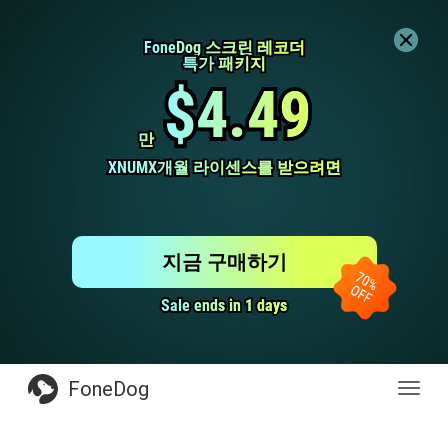
FoneDog 스크린 레코더
FoneDog 스크린 레코더
특가 패키지
특가 패키지
$4.49
$4.49
만
만
XNUMX개월 라이센스를 받으려면
XNUMX개월 라이센스를 받으려면
지금 구매하기
Sale ends in 1 days
Sale ends in 1 days
FoneDog
전
환
탐
색