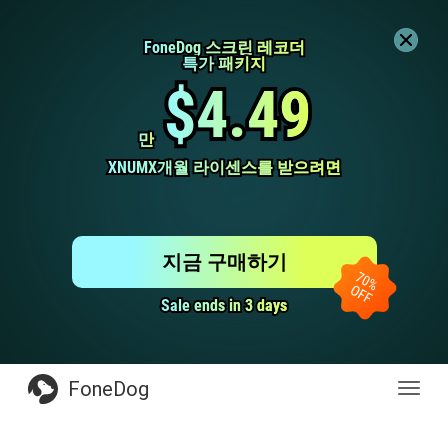
FoneDog 스크린 레코더
FoneDog 스크린 레코더
특가 패키지
특가 패키지
$4.49
$4.49
만
만
XNUMX개월 라이센스를 받으려면
XNUMX개월 라이센스를 받으려면
지금 구매하기
Sale ends in 3 days
Sale ends in 3 days
FoneDog
전
환
탐
색