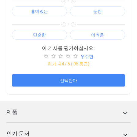
/
흥미있는
둔한
/
단순한
어려운
이 기사를 평가하십시오 :
우수한
평가:
4.4
/ 5 (
96
등급)
선택한다
제품
인기 문서