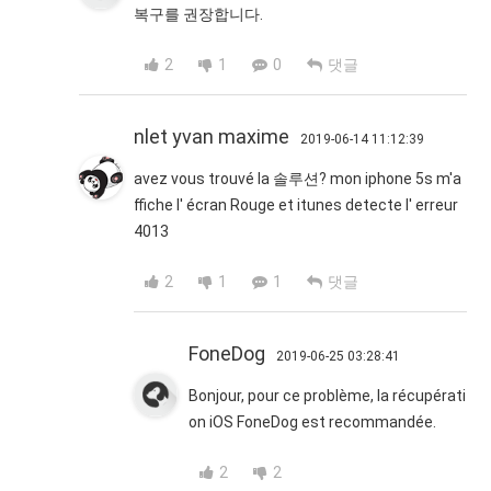
복구를 권장합니다.
2
1
0
댓글
nlet yvan maxime
2019-06-14 11:12:39
avez vous trouvé la 솔루션? mon iphone 5s m'a
ffiche l' écran Rouge et itunes detecte l' erreur
4013
2
1
1
댓글
FoneDog
2019-06-25 03:28:41
Bonjour, pour ce problème, la récupérati
on iOS FoneDog est recommandée.
2
2