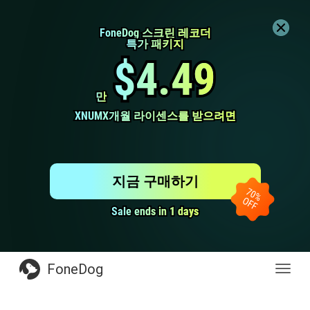
FoneDog 스크린 레코더
FoneDog 스크린 레코더
특가 패키지
특가 패키지
$4.49
$4.49
만
만
XNUMX개월 라이센스를 받으려면
XNUMX개월 라이센스를 받으려면
지금 구매하기
Sale ends in 1 days
Sale ends in 1 days
FoneDog
전
환
탐
색