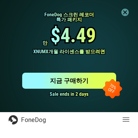
FoneDog 스크린 레코더
FoneDog 스크린 레코더
특가 패키지
특가 패키지
$4.49
$4.49
만
만
XNUMX개월 라이센스를 받으려면
XNUMX개월 라이센스를 받으려면
지금 구매하기
Sale ends in 2 days
Sale ends in 2 days
FoneDog
전
환
탐
색