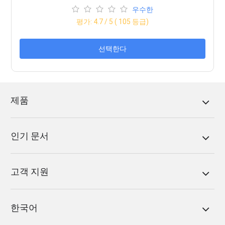
우수한
평가:
4.7
/ 5 (
105
등급)
선택한다
제품
인기 문서
고객 지원
한국어