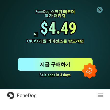
FoneDog 스크린 레코더
FoneDog 스크린 레코더
특가 패키지
특가 패키지
$4.49
$4.49
만
만
XNUMX개월 라이센스를 받으려면
XNUMX개월 라이센스를 받으려면
지금 구매하기
Sale ends in 3 days
Sale ends in 3 days
FoneDog
전
환
탐
색