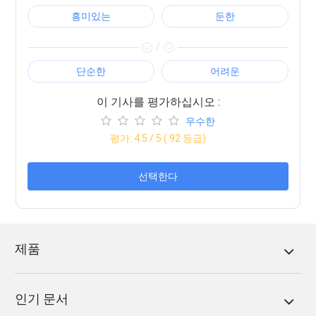
흥미있는
둔한
/
단순한
어려운
이 기사를 평가하십시오 :
우수한
평가:
4.5
/ 5 (
92
등급)
선택한다
제품
인기 문서