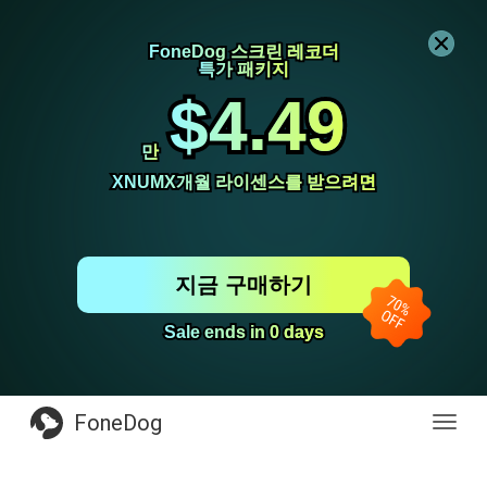
FoneDog 스크린 레코더
FoneDog 스크린 레코더
특가 패키지
특가 패키지
$4.49
$4.49
만
만
XNUMX개월 라이센스를 받으려면
XNUMX개월 라이센스를 받으려면
지금 구매하기
Sale ends in 0 days
Sale ends in 0 days
FoneDog
전
환
탐
색