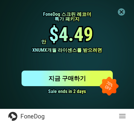
FoneDog 스크린 레코더
FoneDog 스크린 레코더
특가 패키지
특가 패키지
$4.49
$4.49
만
만
XNUMX개월 라이센스를 받으려면
XNUMX개월 라이센스를 받으려면
지금 구매하기
Sale ends in 2 days
Sale ends in 2 days
FoneDog
전
환
탐
색