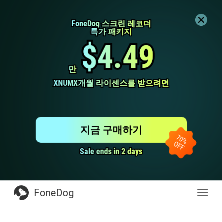
FoneDog 스크린 레코더
FoneDog 스크린 레코더
특가 패키지
특가 패키지
$4.49
$4.49
만
만
XNUMX개월 라이센스를 받으려면
XNUMX개월 라이센스를 받으려면
지금 구매하기
Sale ends in 2 days
Sale ends in 2 days
FoneDog
전
환
탐
색