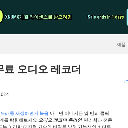
비디오 컨버터
9
9
XNUMX개월 라이센스를 받으려면
XNUMX개월 라이센스를 받으려면
Sale ends in 1 days
Sale ends in 1 days
스크린 레코더
구
>>
아이폰 백업
>>
제품
 무료 오디오 레코더
 2024
?
노래를 재생하면서 녹음
아니면 어디서든 몇 번의 클릭
 세계를 탐험해보세요
오디오 레코더 온라인
, 편리함과 전문
이드는 이러한 디지털 기술의 비밀을 밝혀 가능성의 바다를