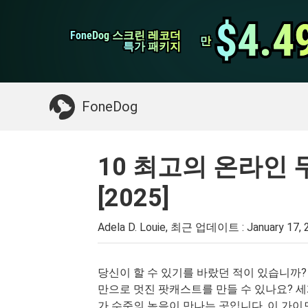
WhatsApp 전송
$4.4
$4.4
FoneDog 스크린 레코더
FoneDog 스크린 레코더
iPhone 클리너
만
만
특가 패키지
특가 패키지
필요한 것 :
Mac 정리
>>
삭제 된 데이터 복
FoneDog
10 최고의 온라인
[2025]
Adela D. Louie, 최근 업데이트 :
January 17,
당신이 할 수 있기를 바랐던 적이 있습니까
만으로 멋진 팟캐스트를 만들 수 있나요?
가 수준의 녹음이 만나는 곳입니다. 이 가