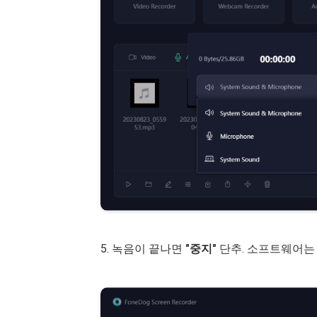
5. 녹음이 끝나면
"중지"
단추. 소프트웨어는