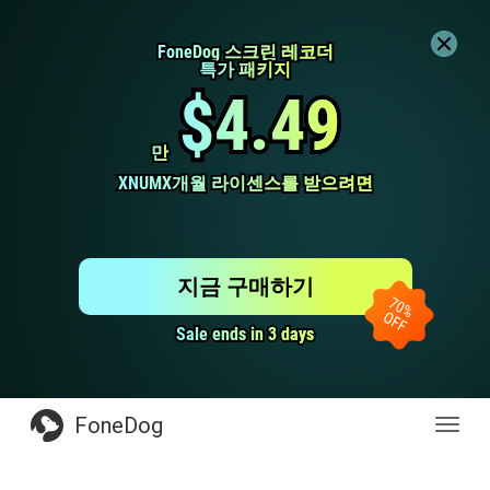
FoneDog 스크린 레코더
FoneDog 스크린 레코더
특가 패키지
특가 패키지
$4.49
$4.49
만
만
XNUMX개월 라이센스를 받으려면
XNUMX개월 라이센스를 받으려면
지금 구매하기
Sale ends in 3 days
Sale ends in 3 days
FoneDog
전
환
탐
색