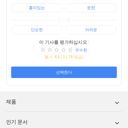
흥미있는
둔한
/
단순한
어려운
이 기사를 평가하십시오 :
우수한
평가:
4.8
/ 5 (
76
등급)
선택한다
제품
인기 문서