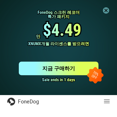
FoneDog 스크린 레코더
FoneDog 스크린 레코더
특가 패키지
특가 패키지
$4.49
$4.49
만
만
XNUMX개월 라이센스를 받으려면
XNUMX개월 라이센스를 받으려면
지금 구매하기
Sale ends in 1 days
Sale ends in 1 days
FoneDog
전
환
탐
색