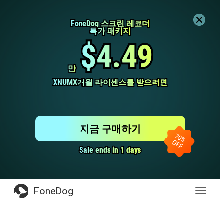
FoneDog 스크린 레코더
FoneDog 스크린 레코더
특가 패키지
특가 패키지
$4.49
$4.49
만
만
XNUMX개월 라이센스를 받으려면
XNUMX개월 라이센스를 받으려면
지금 구매하기
Sale ends in 1 days
Sale ends in 1 days
FoneDog
전
환
탐
색