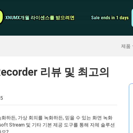
비디오 컨버터
9
9
XNUMX개월 라이센스를 받으려면
XNUMX개월 라이센스를 받으려면
Sale ends in 1 days
Sale ends in 1 days
스크린 레코더
구
>>
아이폰 백업
>>
제품
n Recorder 리뷰 및 최고의
25
화하든, 가상 회의를 녹화하든, 믿을 수 있는 화면 녹화
osoft Stream 및 기타 기본 제공 도구를 통해 자체 솔루션
까요?