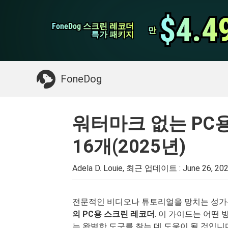
WhatsApp 전송
$4.4
$4.4
FoneDog 스크린 레코더
FoneDog 스크린 레코더
iPhone 클리너
만
만
특가 패키지
특가 패키지
필요한 것 :
Mac 정리
>>
삭제 된 데이터 복
FoneDog
워터마크 없는 PC
16개(2025년)
Adela D. Louie, 최근 업데이트 :
June 26, 20
전문적인 비디오나 튜토리얼을 망치는 성가
의 PC용 스크린 레코더
. 이 가이드는 어떤
는 완벽한 도구를 찾는 데 도움이 될 것입니