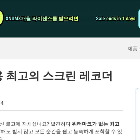
비디오 컨버터
9
9
XNUMX개월 라이센스를 받으려면
XNUMX개월 라이센스를 받으려면
Sale ends in 1 days
Sale ends in 1 days
스크린 레코더
구
>>
아이폰 백업
>>
제품
용 최고의 스크린 레코더
24
신 로고에 지치셨나요? 발견하다
워터마크가 없는 최고
 방해도 받지 않고 모든 순간을 쉽고 능숙하게 포착할 수 있
다.