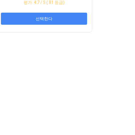
평가:
4.7
/ 5 (
81
등급)
선택한다