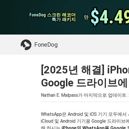
WhatsApp 전송
$4.4
$4.4
FoneDog 스크린 레코더
FoneDog 스크린 레코더
iPhone 클리너
만
만
특가 패키지
특가 패키지
필요한 것 :
Mac 정리
>>
삭제 된 데이터 복
FoneDog
[2025년 해결] iPh
Google 드라이브
Nathan E. Malpass가 마지막으로 업데이트 
WhatsApp은 Android 및 iOS 기기 모
iCloud 및 Android 기기용 Google 
해 하시는
iPhone의 WhatsApp을 Goo