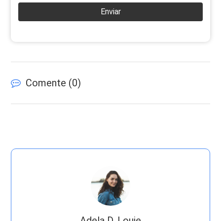
Enviar
Comente (
0
)
Adela D. Louie