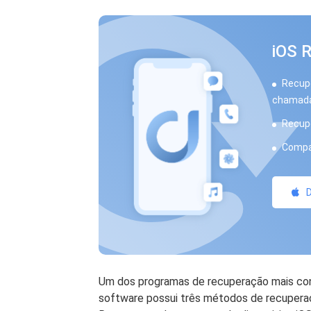
iOS 
Recupe
chamada
Recupe
Compat
D
Um dos programas de recuperação mais conf
software possui três métodos de recuperaç