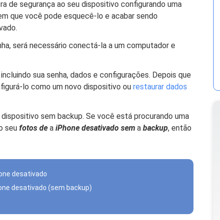
 de segurança ao seu dispositivo configurando uma
em que você pode esquecê-lo e acabar sendo
vado.
nha, será necessário conectá-la a um computador e
 incluindo sua senha, dados e configurações. Depois que
nfigurá-lo como um novo dispositivo ou
restaurar dados
eu dispositivo sem backup. Se você está procurando uma
o seu
fotos de
a
iPhone desativado sem
a
backup
, então
hone desativado
hone desativado (sem backup)