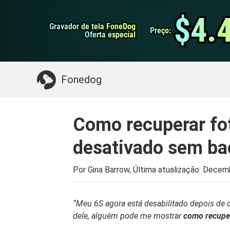
do Android
Transferência do WhatsApp
$4.
$4.
Gravador de tela FoneDog
Gravador de tela FoneDog
iPhone Cleaner
Preço:
Preço:
Oferta especial
Oferta especial
Algo que você pode precisar:
Limpe o Mac
>>
Fonedog
Como recuperar fo
desativado sem b
Por Gina Barrow, Última atualização:
Decemb
“Meu 6S agora está desabilitado depois de d
dele, alguém pode me mostrar
como recupe