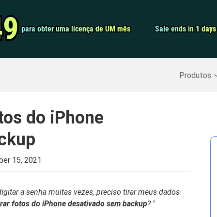
Conversor de 
49
49
para obter uma licença de UM mês
para obter uma licença de UM mês
Sale ends in 1 days
Sale ends in 1 days
Screen Record
Recuperar Dados Excluídos
>>
Backup do iPhone
>>
Produtos
tos do iPhone
ackup
er 15, 2021
igitar a senha muitas vezes, preciso tirar meus dados
rar fotos do iPhone desativado sem backup
? "