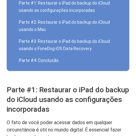
Parte #1: Restaurar o iPad do backup do iCloud
usando as configurações incorporadas
Parte #2: Restaurar o iPad do backup do iCloud
usando o Mac
Parte #3: Restaurar o iPad do backup do iCloud
usando o FoneDog iOS Data Recovery
Parte #4: Conclusão
Parte #1: Restaurar o iPad do backup
do iCloud usando as configurações
incorporadas
O fato de você poder acessar dados em qualquer
circunstância é útil no mundo digital. É essencial fazer