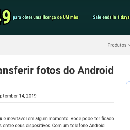
Conversor de 
49
49
para obter uma licença de UM mês
para obter uma licença de UM mês
Sale ends in 1 days
Sale ends in 1 days
Screen Record
Recuperar Dados Excluídos
>>
Backup do iPhone
>>
Produtos
ansferir fotos do Android
ptember 14, 2019
op
é inevitável em algum momento. Você pode ter ficado
s entre seus dispositivos. Com um telefone Android