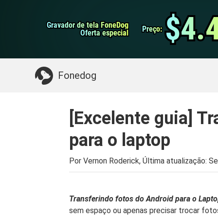
do Android
Transferência do WhatsApp
$4.
$4.
Gravador de tela FoneDog
Gravador de tela FoneDog
iPhone Cleaner
Preço:
Preço:
Oferta especial
Oferta especial
Algo que você pode precisar:
Limpe o Mac
>>
Fonedog
[Excelente guia] Tr
para o laptop
Por Vernon Roderick, Última atualização:
Se
Transferindo fotos do Android para o Lapt
sem espaço ou apenas precisar trocar foto