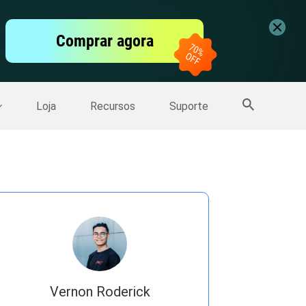
vídeo
Comprar agora
er
Mais Produtos
Loja
Recursos
Suporte
Vernon Roderick