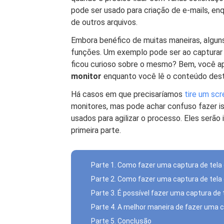
pode ser usado para criação de e-mails, en
de outros arquivos.
Embora benéfico de muitas maneiras, algun
funções. Um exemplo pode ser ao capturar
ficou curioso sobre o mesmo? Bem, você a
monitor
enquanto você lê o conteúdo des
Há casos em que precisaríamos
tire um sc
monitores, mas pode achar confuso fazer 
usados ​​para agilizar o processo. Eles ser
primeira parte.
Parte 1. Como fazer uma captura de tel
Parte 2. Como fazer uma captura de tel
Parte 3. É possível fazer uma captura de
Parte 4. A melhor maneira de fazer uma 
Parte 5. Conclusão