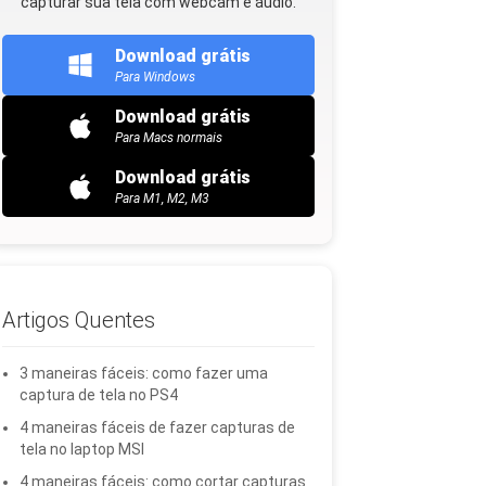
capturar sua tela com webcam e áudio.
Download grátis
Para Windows
Download grátis
Para Macs normais
Download grátis
Para M1, M2, M3
Artigos Quentes
3 maneiras fáceis: como fazer uma
captura de tela no PS4
4 maneiras fáceis de fazer capturas de
tela no laptop MSI
4 maneiras fáceis: como cortar capturas