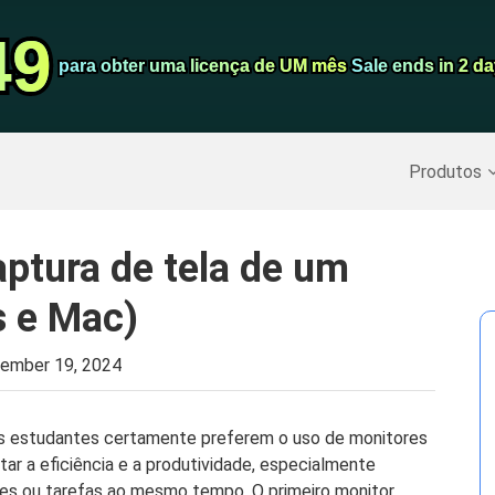
Conversor de 
49
49
Screen Record
para obter uma licença de UM mês
para obter uma licença de UM mês
Sale ends in 2 d
Sale ends in 2 d
Recuperar Dados Excluídos
>>
Backup do iPhone
>>
Produtos
ptura de tela de um
 e Mac)
ember 19, 2024
uns estudantes certamente preferem o uso de monitores
ar a eficiência e a produtividade, especialmente
ções ou tarefas ao mesmo tempo. O primeiro monitor