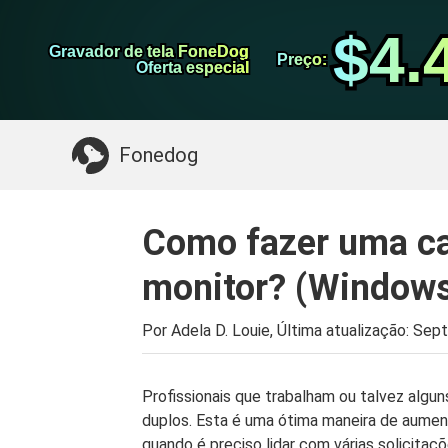
do Android
Transferência do WhatsApp
$4.
$4.
Gravador de tela FoneDog
Gravador de tela FoneDog
iPhone Cleaner
Preço:
Preço:
Oferta especial
Oferta especial
Algo que você pode precisar:
Limpe o Mac
>>
Fonedog
Como fazer uma ca
monitor? (Windows
Por Adela D. Louie, Última atualização:
Sept
Profissionais que trabalham ou talvez alg
duplos. Esta é uma ótima maneira de aument
quando é preciso lidar com várias solicita