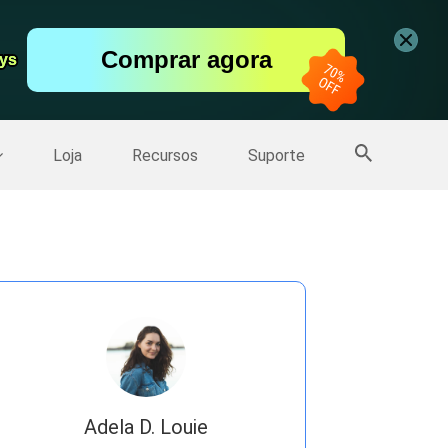
vídeo
Comprar agora
er
ays
ays
Mais Produtos
Loja
Recursos
Suporte
Adela D. Louie