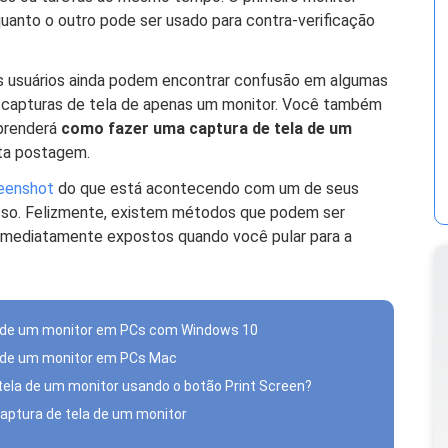
quanto o outro pode ser usado para contra-verificação
s usuários ainda podem encontrar confusão em algumas
 capturas de tela de apenas um monitor. Você também
prenderá
como fazer uma captura de tela de um
ta postagem.
reenshot
do que está acontecendo com um de seus
isso. Felizmente, existem métodos que podem ser
ão imediatamente expostos quando você pular para a
a de um monitor em PCs com Windows 10
a de um monitor em PCs Mac
 tela de um monitor usando o botão Print Screen?
captura de tela de um monitor