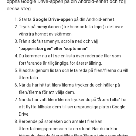
öppna Google Drive-appen på din Android-enhet och följ
dessa steg:
Starta
Google Drive-appen
på din Android-enhet.
Tryck på
meny
ikonen (tre horisontella linjer) i det övre
vänstra hörnet av skärmen.
Från sidofältsmenyn, scrolla ned och välj
"papperskorgen" eller "soptunnan"
.
Du kommer nu att se en lista över raderade filer som
fortfarande är tillgängliga för återställning.
Bläddra igenom listan och leta reda på filen/filerna du vill
återställa.
När du har hittat filen/filerna trycker du och håller på
filen/filerna för att välja dem.
När du har valt filen/filerna trycker du på
"Återställa"
för
att flytta tillbaka dem till sin ursprungliga plats i Google
Drive.
Beroende på storleken och antalet filer kan
återställningsprocessen ta en stund. När du är klar