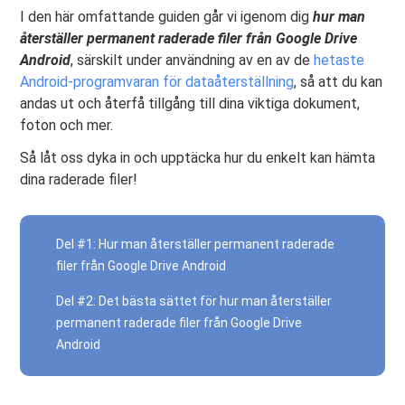
I den här omfattande guiden går vi igenom dig
hur man
återställer permanent raderade filer från Google Drive
Android
, särskilt under användning av en av de
hetaste
Android-programvaran för dataåterställning
, så att du kan
andas ut och återfå tillgång till dina viktiga dokument,
foton och mer.
Så låt oss dyka in och upptäcka hur du enkelt kan hämta
dina raderade filer!
Del #1: Hur man återställer permanent raderade
filer från Google Drive Android
Del #2: Det bästa sättet för hur man återställer
permanent raderade filer från Google Drive
Android