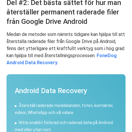
Del #2: Det bästa sättet för hur man
återställer permanent raderade filer
från Google Drive Android
Medan de metoder som nämnts tidigare kan hjälpa till att
återställa raderade filer från Google Drive på Android,
finns det ytterligare ett kraftfullt verktyg som i hög grad
kan hjälpa till med återställningsprocessen:
FoneDog
Android Data Recovery
.
Android Data Recovery
Återställ raderade meddelanden, foton, kontakter,
videor, WhatsApp och så vidare.
Hitta snabbt förlorad och raderad data på Android
med eller utan root.