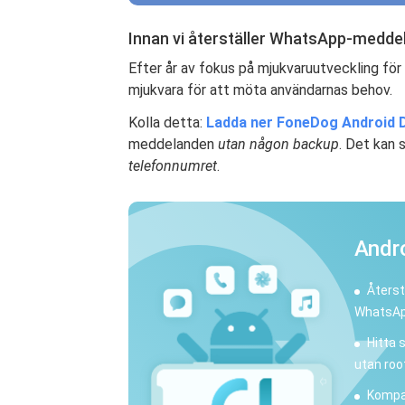
Innan vi återställer WhatsApp-medde
Efter år av fokus på mjukvaruutveckling för
mjukvara för att möta användarnas behov.
Kolla detta:
Ladda ner FoneDog Android 
meddelanden
utan någon backup
. Det kan 
telefonnumret
.
Andr
Återst
WhatsApp
Hitta 
utan roo
Kompat