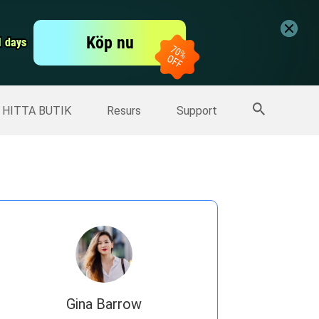
er
Free Video Editor
Köp nu
er
1 days
1 days
Fler produkter
HITTA BUTIK
Resurs
Support
Gina Barrow