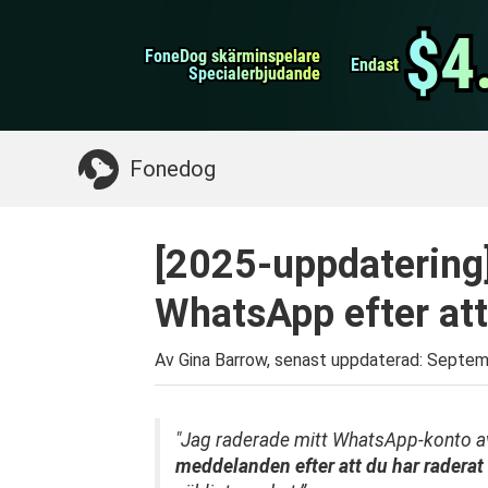
WhatsApp överföring
$4
$4
FoneDog skärminspelare
FoneDog skärminspelare
iPhone Cleaner
Endast
Endast
Specialerbjudande
Specialerbjudande
Något du kan behöva:
Rensa upp Mac
>>
Åt
Fonedog
[2025-uppdatering]
WhatsApp efter att
Av Gina Barrow, senast uppdaterad:
Septem
"Jag raderade mitt WhatsApp-konto av
meddelanden efter att du har raderat