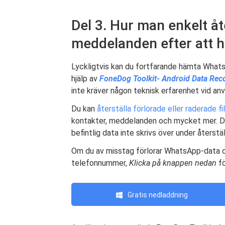
Del 3. Hur man enkelt å
meddelanden efter att h
Lyckligtvis kan du fortfarande hämta What
hjälp av
FoneDog Toolkit- Android Data Rec
inte kräver någon teknisk erfarenhet vid an
Du kan
återställa förlorade eller raderade f
kontakter, meddelanden och mycket mer. Det
befintlig data inte skrivs över under återst
Om du av misstag förlorar WhatsApp-data oc
telefonnummer,
Klicka på knappen nedan
fö
Gratis nedladdning