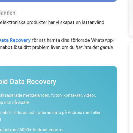
landen:
 elektroniska produkter har vi skapat en lättanvänd
Data Recovery
för att hämta dina förlorade WhatsApp-
snabbt lösa ditt problem även om du
har inte det gamla
oid Data Recovery
äll raderade meddelanden, foton, kontakter, videor,
 och så vidare.
snabbt förlorad och raderad data på Android med eller
t.
ibel med 6000+ Android-enheter.