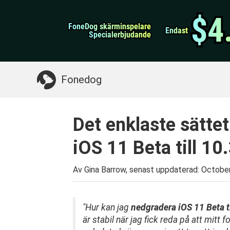
WhatsApp överföring
$4
$4
FoneDog skärminspelare
FoneDog skärminspelare
iPhone Cleaner
Endast
Endast
Specialerbjudande
Specialerbjudande
Något du kan behöva:
Rensa upp Mac
>>
Åt
Fonedog
Det enklaste sättet
iOS 11 Beta till 10
Av Gina Barrow, senast uppdaterad:
October
"
Hur kan jag
nedgradera iOS 11 Beta ti
är stabil när jag fick reda på att mitt 