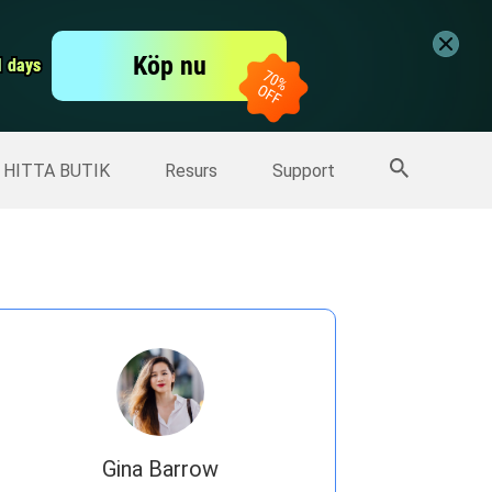
er
Free Video Editor
Köp nu
er
1 days
1 days
Fler produkter
HITTA BUTIK
Resurs
Support
Gina Barrow