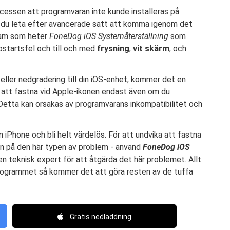
cessen att programvaran inte kunde installeras på
 du leta efter avancerade sätt att komma igenom det
gram som heter
FoneDog iOS Systemåterställning
som
ppstartsfel och till och med
frysning
,
vit skärm
, och
eller nedgradering till din iOS-enhet, kommer det en
att fastna vid Apple-ikonen endast även om du
 Detta kan orsakas av programvarans inkompatibilitet och
 iPhone och bli helt värdelös. För att undvika att fastna
gen på den här typen av problem - använd
FoneDog iOS
en teknisk expert för att åtgärda det här problemet. Allt
 programmet så kommer det att göra resten av de tuffa
Gratis nedladdning