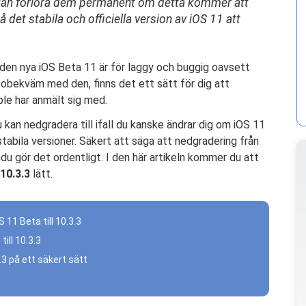
 kan förlora dem permanent om detta kommer att
 det stabila och officiella version av iOS 11 att
den nya iOS Beta 11 är för laggy och buggig oavsett
r obekväm med den, finns det ett sätt för dig att
ple har anmält sig med.
kan nedgradera till ifall du kanske ändrar dig om iOS 11
tabila versioner. Säkert att säga att nedgradering från
 du gör det ordentligt. I den här artikeln kommer du att
10.3.3
lätt.
 11 Beta till 10.3.3
ill 10.3.3
.3 på ett säkert sätt