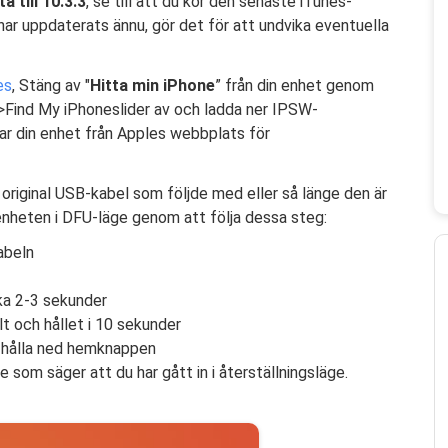
 till 10.3.3
, se till att du kör den senaste iTunes-
har uppdaterats ännu, gör det för att undvika eventuella
es
, Stäng av "
Hitta min iPhone
” från din enhet genom
ud>Find My iPhoneslider av och ladda ner IPSW-
har din enhet från Apples webbplats för
 original USB-kabel som följde med eller så länge den är
n enheten i DFU-läge genom att följa dessa steg:
abeln
ka 2-3 sekunder
t och hållet i 10 sekunder
 hålla ned hemknappen
e som säger att du har gått in i återställningsläge.