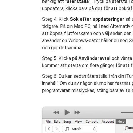
ber dig att "
återställa
”. Tryck på återställ
uppdatera, klicka bara på det för att bekräf
Steg 4. Klick
Sök efter uppdateringar
så 
tidigare. På din Mac PC, håll ned Alternati
att öppna filutforskaren och välj sedan den
använder en Windows-dator håller du ned S
och gör detsamma.
Steg 5. Klicka på
Användaravtal
och vänta 
kommer att starta om flera gånger för att f
Steg 6. Du kan sedan återställa från din iTun
innehåll. Om du av någon slump har fastnat 
programvaran misslyckas, stäng bara av tel