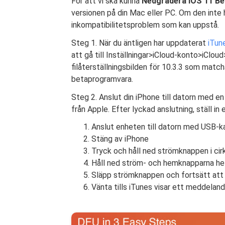
För att vi ska kunna
Nedgradera iOS 11 Beta
versionen på din Mac eller PC. Om den inte 
inkompatibilitetsproblem som kan uppstå.
Steg 1. När du äntligen har uppdaterat
iTun
att gå till Inställningar>iCloud-konto>iClo
filåterställningsbilden för 10.3.3 som matc
betaprogramvara.
Steg 2. Anslut din iPhone till datorn med en
från Apple. Efter lyckad anslutning, ställ i
Anslut enheten till datorn med USB-k
Stäng av iPhone
Tryck och håll ned strömknappen i cir
Håll ned ström- och hemknapparna hel
Släpp strömknappen och fortsätt att
Vänta tills iTunes visar ett meddeland