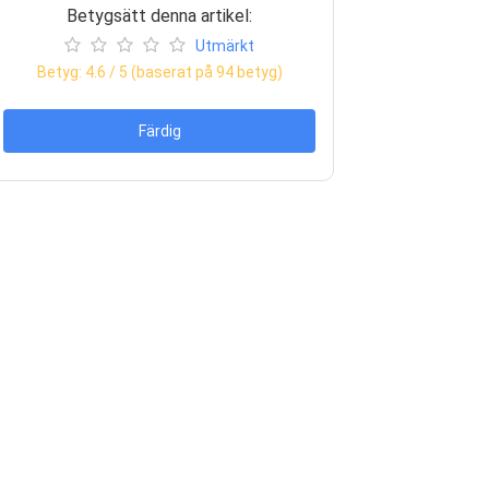
Betygsätt denna artikel:
Utmärkt
Betyg:
4.6
/ 5 (baserat på
94
betyg)
Färdig