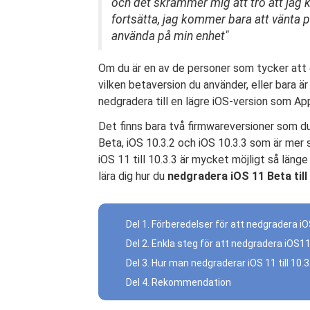
och det skrämmer mig att tro att jag
fortsätta, jag kommer bara att vänta på
använda på min enhet"
Om du är en av de personer som tycker att 
vilken betaversion du använder, eller bara ä
nedgradera till en lägre iOS-version som Ap
Det finns bara två firmwareversioner som du 
Beta, iOS 10.3.2 och iOS 10.3.3 som är mer s
iOS 11 till 10.3.3 är mycket möjligt så länge
lära dig hur du
nedgradera iOS 11 Beta till 
Del 1. Förberedelser för att nedgradera iOS
Del 2. Enkla steg för att nedgradera iOS11 t
Del 3. Hur man nedgraderar iOS 11 till 10.3
Del 4. Rekommendation