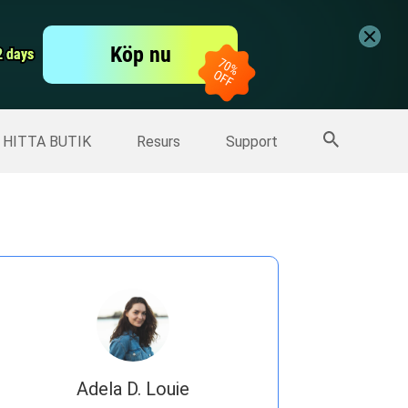
er
Free Video Editor
Köp nu
er
2 days
2 days
Fler produkter
HITTA BUTIK
Resurs
Support
Adela D. Louie