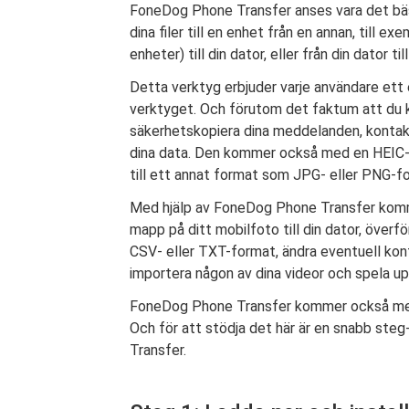
FoneDog Phone Transfer anses vara det bäst
dina filer till en enhet från en annan, till e
enheter) till din dator, eller från din dator t
Detta verktyg erbjuder varje användare et
verktyget. Och förutom det faktum att du ka
säkerhetskopiera dina meddelanden, kontakte
dina data. Den kommer också med en HEIC-o
till ett annat format som JPG- eller PNG-f
Med hjälp av FoneDog Phone Transfer komme
mapp på ditt mobilfoto till din dator, öve
CSV- eller TXT-format, ändra eventuell ko
importera någon av dina videor och spela upp 
FoneDog Phone Transfer kommer också med 
Och för att stödja det här är en snabb st
Transfer.