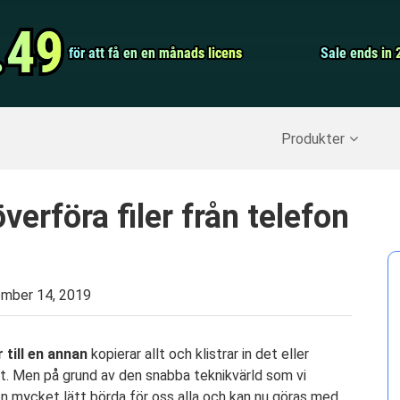
Video Convert
.49
.49
för att få en en månads licens
för att få en en månads licens
Screen Record
Sale ends in 
Sale ends in 
erställ raderade data
>>
IPhone Backup
>>
Produkter
verföra filer från telefon
mber 14, 2019
r till en annan
kopierar allt och klistrar in det eller
 Men på grund av den snabba teknikvärld som vi
t en mycket lätt börda för oss alla och kan nu göras med