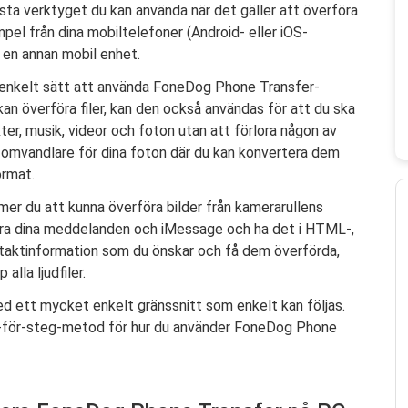
a verktyget du kan använda när det gäller att överföra
xempel från dina mobiltelefoner (Android- eller iOS-
ill en annan mobil enhet.
t enkelt sätt att använda FoneDog Phone Transfer-
n överföra filer, kan den också användas för att du ska
r, musik, videor och foton utan att förlora någon av
mvandlare för dina foton där du kan konvertera dem
ormat.
r du att kunna överföra bilder från kamerarullens
rföra dina meddelanden och iMessage och ha det i HTML-,
ntaktinformation som du önskar och få dem överförda,
alla ljudfiler.
ett mycket enkelt gränssnitt som enkelt kan följas.
eg-för-steg-metod för hur du använder FoneDog Phone