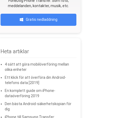
FoneDog Phone Transfer. Som foto,
meddelanden, kontakter, musik, etc.
Gratis nedladdning
Heta artiklar
4 sätt att göra mobilöverföring mellan
olika enheter
Ett klick för att överföra din Android-
telefons data [2019]
En komplett guide om iPhone-
dataöverföring 2019
Den bästa Android-säkerhetskopian för
dig
iPhone till Samsung Transfer: