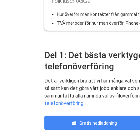
Folk läser också
Hur överför man kontakter från gammal tel
TVÅ metoder för hur man överför iPhone-k
Del 1: Det bästa verktyge
telefonöverföring
Det är verkligen bra att vi har många val so
så sätt kan det göra vårt jobb enklare och 
sammanfatta alla nämnda val av filöverföri
telefonöverföring
.
Gratis nedladdning