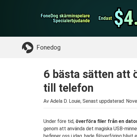
WhatsApp överföring
$4
$4
FoneDog skärminspelare
FoneDog skärminspelare
iPhone Cleaner
Endast
Endast
Specialerbjudande
Specialerbjudande
Något du kan behöva:
Rensa upp Mac
>>
Åt
Fonedog
6 bästa sätten att ö
till telefon
Av Adela D. Louie, Senast uppdaterad:
Nove
Under före tid,
överföra filer från en dato
genom att använda det magiska USB-minnet.
befinner oss i idag, hade filöverföring blivi