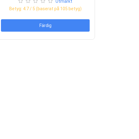
Utmärkt
Betyg:
4.7
/ 5 (baserat på
105
betyg)
Färdig