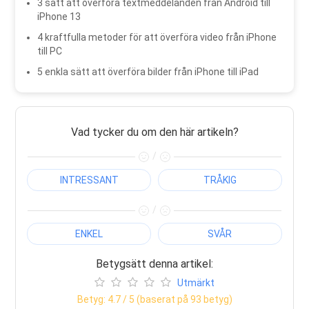
3 sätt att överföra textmeddelanden från Android till
iPhone 13
4 kraftfulla metoder för att överföra video från iPhone
till PC
5 enkla sätt att överföra bilder från iPhone till iPad
Vad tycker du om den här artikeln?
/
INTRESSANT
TRÅKIG
/
ENKEL
SVÅR
Betygsätt denna artikel:
Utmärkt
Betyg:
4.7
/ 5 (baserat på
93
betyg)