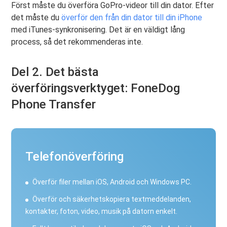
Först måste du överföra GoPro-videor till din dator. Efter
det måste du
överför den från din dator till din iPhone
med iTunes-synkronisering. Det är en väldigt lång
process, så det rekommenderas inte.
Del 2. Det bästa
överföringsverktyget: FoneDog
Phone Transfer
Telefonöverföring
Överför filer mellan iOS, Android och Windows PC.
Överför och säkerhetskopiera textmeddelanden,
kontakter, foton, video, musik på datorn enkelt.