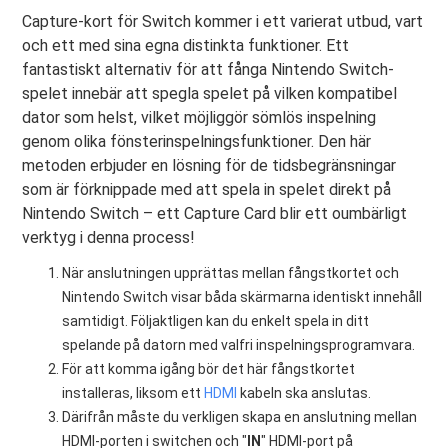
Capture-kort för Switch kommer i ett varierat utbud, vart
och ett med sina egna distinkta funktioner. Ett
fantastiskt alternativ för att fånga Nintendo Switch-
spelet innebär att spegla spelet på vilken kompatibel
dator som helst, vilket möjliggör sömlös inspelning
genom olika fönsterinspelningsfunktioner. Den här
metoden erbjuder en lösning för de tidsbegränsningar
som är förknippade med att spela in spelet direkt på
Nintendo Switch – ett Capture Card blir ett oumbärligt
verktyg i denna process!
När anslutningen upprättas mellan fångstkortet och
Nintendo Switch visar båda skärmarna identiskt innehåll
samtidigt. Följaktligen kan du enkelt spela in ditt
spelande på datorn med valfri inspelningsprogramvara.
För att komma igång bör det här fångstkortet
installeras, liksom ett
HDMI
kabeln ska anslutas.
Därifrån måste du verkligen skapa en anslutning mellan
HDMI-porten i switchen och "
IN
" HDMI-port på