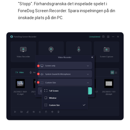
"Stopp". Förhandsgranska det inspelade spelet i
FoneDog Screen Recorder. Spara inspelningen på din
önskade plats på din PC.