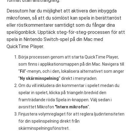
format utan ansträngning.
Dessutom har du möjlighet att aktivera den inbyggda
mikrofonen, så att du sömlöst kan spela in berättarröst
eller röstkommentarer samtidigt som du fångar dina
spelögonblick. Upptäck steg-för-steg-processen för att
spela in Nintendo Switch-spel på din Mac med
QuickTime Player.
Börja processen genom att starta QuickTime Player,
som finns i applikationsmappen på din Mac. Navigera till
"
Fil
"-menyn, och i den, lokalisera alternativet som anger
"
Ny skärminspelning
" direkt i menyraden.
Om du vill inkludera din kommentar i spelet medan du
spelar in spelet, klicka på triangeln bredvid den
framträdande röda Spela in-knappen. Välj sedan i
avsnittet Mikrofon
"Intern mikrofon
".
Finjustera volymreglaget för att reglera ljudintensiteten
för din spelinspelning direkt från
skärminspelningsfönstret.