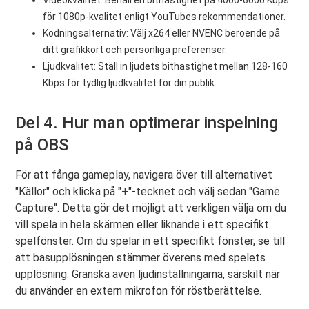
Videokvalitet: Behåll en bithastighet på 4000-6000 Kbps
för 1080p-kvalitet enligt YouTubes rekommendationer.
Kodningsalternativ: Välj x264 eller NVENC beroende på
ditt grafikkort och personliga preferenser.
Ljudkvalitet: Ställ in ljudets bithastighet mellan 128-160
Kbps för tydlig ljudkvalitet för din publik.
Del 4. Hur man optimerar inspelning
på OBS
För att fånga gameplay, navigera över till alternativet
"Källor" och klicka på "+"-tecknet och välj sedan "Game
Capture". Detta gör det möjligt att verkligen välja om du
vill spela in hela skärmen eller liknande i ett specifikt
spelfönster. Om du spelar in ett specifikt fönster, se till
att basupplösningen stämmer överens med spelets
upplösning. Granska även ljudinställningarna, särskilt när
du använder en extern mikrofon för röstberättelse.