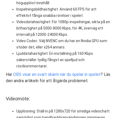
högupplöst innehåll.
Inspelningsbildhastighet: Använd 60 FPS för att
effektivt fånga snabba rörelser i spelet.
Videodatahastighet: För 1080p-inspelningar, sikta på en
bithastighet på 5000-8000 Kbps; för 4K, överväg ett
intervall på 12000-24000 Kbps.
Video Codec: Välj NVENC om du har en Nvidia GPU som
stöder det, eller x264 annars.
Ljuddatahastighet: En inställning på 160 Kbps
säkerställer tydlig fångst av spelljud och
röstkommentarer.
Har
OBS visar en svart skärm när du spelar in spelet
? Läs
den andra artikeln för att åtgärda problemet.
Videomöte:
Upplösning: Ställ in på 1280x720 för smidiga videochatt
samtidigt som bandbreddsanvändningen minimeras.