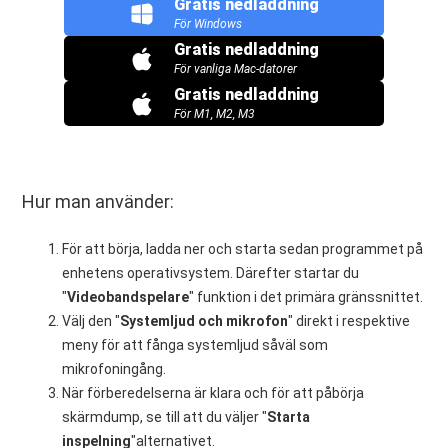
Gratis nedladdning
För Windows
Gratis nedladdning
För vanliga Mac-datorer
Gratis nedladdning
För M1, M2, M3
Hur man använder:
För att börja, ladda ner och starta sedan programmet på
enhetens operativsystem. Därefter startar du
"
Videobandspelare
" funktion i det primära gränssnittet.
Välj den "
Systemljud och mikrofon
" direkt i respektive
meny för att fånga systemljud såväl som
mikrofoningång.
När förberedelserna är klara och för att påbörja
skärmdump, se till att du väljer "
Starta
inspelning
"alternativet.