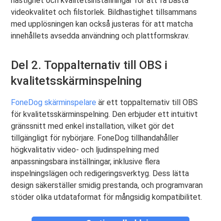
hastighet och kvalitetsinställningar för att få bästa
videokvalitet och filstorlek. Bildhastighet tillsammans
med upplösningen kan också justeras för att matcha
innehållets avsedda användning och plattformskrav.
Del 2. Toppalternativ till OBS i
kvalitetsskärminspelning
FoneDog skärminspelare
är ett toppalternativ till OBS
för kvalitetsskärminspelning. Den erbjuder ett intuitivt
gränssnitt med enkel installation, vilket gör det
tillgängligt för nybörjare. FoneDog tillhandahåller
högkvalitativ video- och ljudinspelning med
anpassningsbara inställningar, inklusive flera
inspelningslägen och redigeringsverktyg. Dess lätta
design säkerställer smidig prestanda, och programvaran
stöder olika utdataformat för mångsidig kompatibilitet.