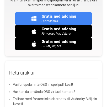
Kraftfull skärminspelningsprogramvara för att fånga din
skärm med webbkamera och ljud.
Gratis nedladdning
För Windows
Gratis nedladdning
För vanliga Mac-datorer
Gratis nedladdning
För M1, M2, M3
Heta artiklar
Varför spelar inte OBS in spelljud? Löst!
Hur kan du använda OBS virtuell kamera?
En lista med fantastiska alternativ till Audacity! Välj din
favorit