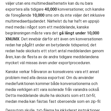
väljer utan ens multimediaalternativ kan du nu bara
exportera alla tidigare
40,000
konversationer, och kanske
de föregående
10,000
sms om du inte väljer det inklusive
multimediaerbjudandet. Närhelst du har haft en uppsjö
med media i något som ett meddelande, kanske
begränsningen måste vara det
gå långt under 10,000
XNUMX
. Det innebär därför att även om konversationen
redan har pågått under en betydande tidsperiod, det
redan hade skickats ett stort antal meddelanden genom
åren, kan de flesta av de andra tidigare meddelandena
mycket väl missas även under exportproceduren.
Kanske verkar frånvaron av konsekvens vara ett annat
problem med alla dessa exportval. Om du använder
mediefunktionen kommer både konversationerna och
media verkligen att vara isolerade från varandra också.
Detta meddelande skulle ha skickats som ett
.txt-fil
,
medan media kan fästas fast oberoende som en zip-fil.
Dessutom skulle .txt-filerna ha inkluderat instruktioner