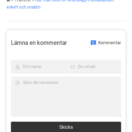
>
Transfer
>
Hur man överför WhatsApp-meddelanden
enkelt och snabbt
Lämna en kommentar
Kommentar
0
Skicka