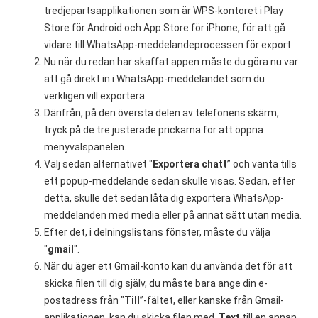
tredjepartsapplikationen som är WPS-kontoret i Play
Store för Android och App Store för iPhone, för att gå
vidare till WhatsApp-meddelandeprocessen för export.
Nu när du redan har skaffat appen måste du göra nu var
att gå direkt in i WhatsApp-meddelandet som du
verkligen vill exportera.
Därifrån, på den översta delen av telefonens skärm,
tryck på de tre justerade prickarna för att öppna
menyvalspanelen.
Välj sedan alternativet "
Exportera chatt
” och vänta tills
ett popup-meddelande sedan skulle visas. Sedan, efter
detta, skulle det sedan låta dig exportera WhatsApp-
meddelanden med media eller på annat sätt utan media.
Efter det, i delningslistans fönster, måste du välja
"
gmail
".
När du äger ett Gmail-konto kan du använda det för att
skicka filen till dig själv, du måste bara ange din e-
postadress från "
Till
”-fältet, eller kanske från Gmail-
applikationen, kan du skicka filen med .
Text
till en annan