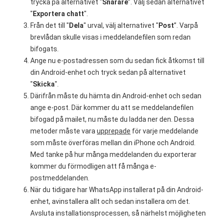
trycka på alternativet "
Snarare
”. Välj sedan alternativet
"
Exportera chatt
".
Från det till "
Dela
" urval, välj alternativet "
Post
”. Varpå
brevlådan skulle visas i meddelandefilen som redan
bifogats.
Ange nu e-postadressen som du sedan fick åtkomst till
din Android-enhet och tryck sedan på alternativet
"
Skicka
".
Därifrån måste du hämta din Android-enhet och sedan
ange e-post. Där kommer du att se meddelandefilen
bifogad på mailet, nu måste du ladda ner den. Dessa
metoder måste vara
upprepade
för varje meddelande
som måste överföras mellan din iPhone och Android.
Med tanke på hur många meddelanden du exporterar
kommer du förmodligen att få många e-
postmeddelanden.
När du tidigare har WhatsApp installerat på din Android-
enhet, avinstallera allt och sedan installera om det.
Avsluta installationsprocessen, så närhelst möjligheten