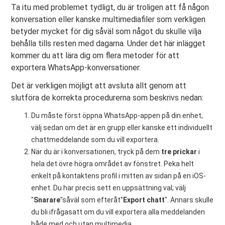
Ta itu med problemet tydligt, du är troligen att få någon
konversation eller kanske multimediafiler som verkligen
betyder mycket för dig såväl som något du skulle vilja
behålla tills resten med dagarna. Under det här inlägget
kommer du att lära dig om flera metoder för att
exportera WhatsApp-konversationer.
Det är verkligen möjligt att avsluta allt genom att
slutföra de korrekta procedurerna som beskrivs nedan:
Du måste först öppna WhatsApp-appen på din enhet,
välj sedan om det är en grupp eller kanske ett individuellt
chattmeddelande som du vill exportera.
När du är i konversationen, tryck på dem
tre prickar
i
hela det övre högra området av fönstret. Peka helt
enkelt på kontaktens profil i mitten av sidan på en iOS-
enhet. Du har precis sett en uppsättning val; välj
"
Snarare
"såväl som efteråt"
Export
chatt
". Annars skulle
du bli ifrågasatt om du vill exportera alla meddelanden
både med och utan multimedia.