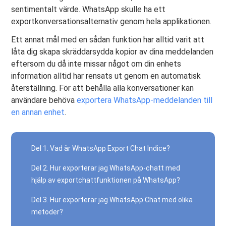
sentimentalt värde. WhatsApp skulle ha ett
exportkonversationsalternativ genom hela applikationen.
Ett annat mål med en sådan funktion har alltid varit att
låta dig skapa skräddarsydda kopior av dina meddelanden
eftersom du då inte missar något om din enhets
information alltid har rensats ut genom en automatisk
återställning. För att behålla alla konversationer kan
användare behöva
exportera WhatsApp-meddelanden till
en annan enhet
.
Del 1. Vad är WhatsApp Export Chat Indice?
Del 2. Hur exporterar jag WhatsApp-chatt med
hjälp av exportchattfunktionen på WhatsApp?
Del 3. Hur exporterar jag WhatsApp Chat med olika
metoder?