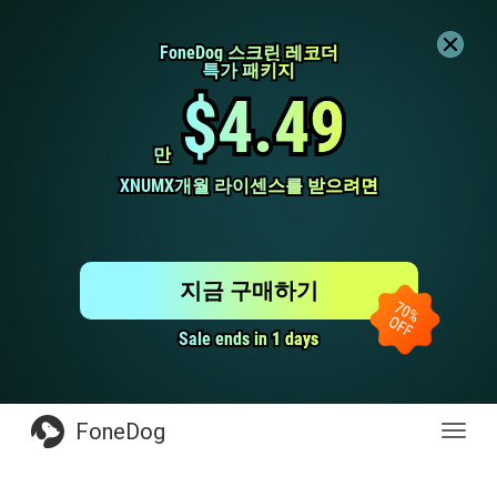
FoneDog 스크린 레코더
FoneDog 스크린 레코더
특가 패키지
특가 패키지
$4.49
$4.49
만
만
XNUMX개월 라이센스를 받으려면
XNUMX개월 라이센스를 받으려면
지금 구매하기
Sale ends in 1 days
Sale ends in 1 days
FoneDog
전
환
탐
색