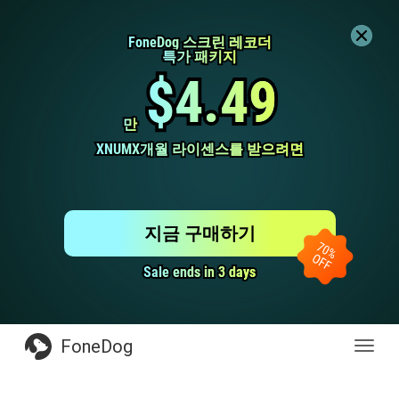
FoneDog 스크린 레코더
FoneDog 스크린 레코더
특가 패키지
특가 패키지
$4.49
$4.49
만
만
XNUMX개월 라이센스를 받으려면
XNUMX개월 라이센스를 받으려면
지금 구매하기
Sale ends in 3 days
Sale ends in 3 days
FoneDog
전
환
탐
색