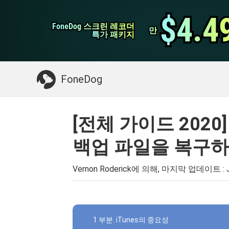
WhatsApp 전송
$4.4
$4.4
FoneDog 스크린 레코더
FoneDog 스크린 레코더
iPhone 클리너
만
만
특가 패키지
특가 패키지
필요한 것 :
Mac 정리
>>
삭제 된 데이터 복
FoneDog
[전체 가이드 2020] 
백업 파일을 복구하
Vernon Roderick에 의해, 마지막 업데이트 :
1 부분. iTunes의 중요성