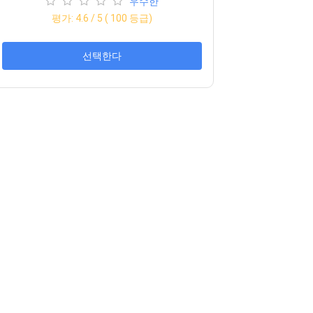
우수한
평가:
4.6
/ 5 (
100
등급)
선택한다