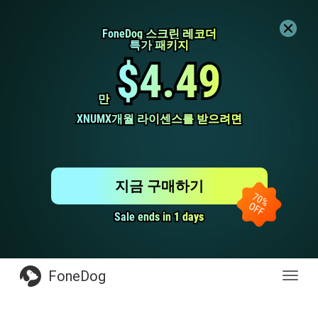
FoneDog 스크린 레코더
FoneDog 스크린 레코더
특가 패키지
특가 패키지
$4.49
$4.49
만
만
XNUMX개월 라이센스를 받으려면
XNUMX개월 라이센스를 받으려면
지금 구매하기
Sale ends in 1 days
Sale ends in 1 days
FoneDog
전
환
탐
색