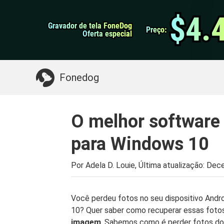
do Android
Transferência do WhatsApp
$4.
$4.
Gravador de tela FoneDog
Gravador de tela FoneDog
iPhone Cleaner
Preço:
Preço:
Oferta especial
Oferta especial
Algo que você pode precisar:
Limpe o Mac
>>
Fonedog
O melhor software 
para Windows 10
Por Adela D. Louie, Última atualização:
Dece
Você perdeu fotos no seu dispositivo And
10? Quer saber como recuperar essas foto
imagem
. Sabemos como é perder fotos do 