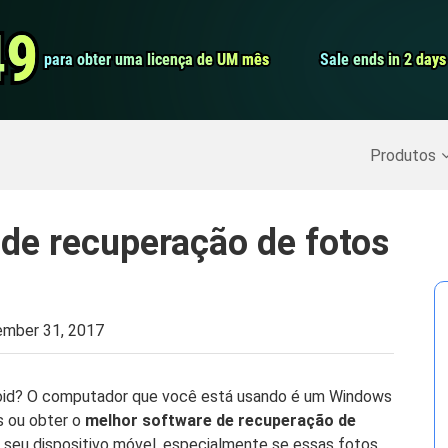
Conversor de 
49
49
para obter uma licença de UM mês
para obter uma licença de UM mês
Sale ends in 2 days
Sale ends in 2 days
Screen Record
Recuperar Dados Excluídos
>>
Backup do iPhone
>>
Produtos
de recuperação de fotos
mber 31, 2017
roid? O computador que você está usando é um Windows
s ou obter o
melhor software de recuperação de
seu dispositivo móvel, especialmente se essas fotos